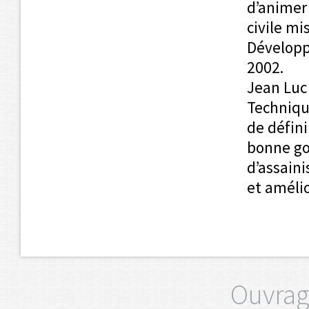
d’animer 
civile m
Dévelop
2002.
Jean Luc
Technique
de défin
bonne go
d’assaini
et améli
Ouvrag