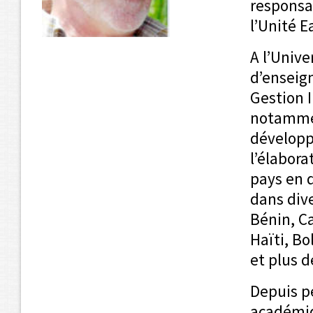
responsa
l’Unité 
A l’Unive
d’enseig
Gestion 
notammen
développe
l’élabora
pays en 
dans dive
Bénin, Ca
Haïti, Bo
et plus d
Depuis pe
académiq