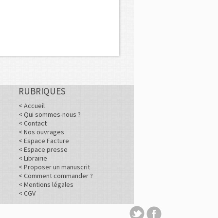
RUBRIQUES
< Accueil
< Qui sommes-nous ?
< Contact
< Nos ouvrages
< Espace Facture
< Espace presse
< Librairie
< Proposer un manuscrit
< Comment commander ?
< Mentions légales
< CGV