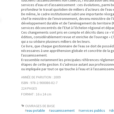
touchent l’assainissement non collectif, l’instauration des i
services d’eau et d’assainissement : ces évolutions, parmi 
profondeur le travail quotidien de milliers d’acteurs de l’eau
De même, le cadre institutionnel subit une importante réorg
chef le ministère de l’environnement, devenu ministère de l’é
développement durable et de l’aménagement du territoire 
services déconcentrés de l’Etat à l’échelon régional et dépa
Ces changements sont pris en compte et décrits dans ce « V
édition, considérablement revue et enrichie de l’ouvrage « L’
qui a su séduire plusieurs milliers de lecteurs.
Ce livre, que chaque gestionnaire de l’eau se doit de posséd
nécessaires à une appréhension globale et concrète de la ge
l’assainissement.
Il rassemble notamment les principales références réglement
étapes de cette gestion. Il s’adresse autant aux profession
ou impliquée par tout ce qui touche à l’eau et à l’assainissem
ANNÉE DE PARUTION : 2009
ISBN : 978-2-900086-82-7
224 PAGES
FORMAT : 16 x 24 cm
OUVRAGES DE BASE
#
eau potable
#
assainissement
#
services publics
#
di