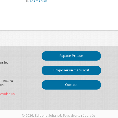
#
vademecum
Espace Presse
ns les
Proposer un manuscrit
oriaux, les
Contact
lus
savoir plus
© 2026, Editions Johanet. Tous droits réservés.