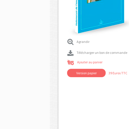
Agrandir
Télécharger un bon de commande
Ajouter au panier
Version papier
39 Euros TTC