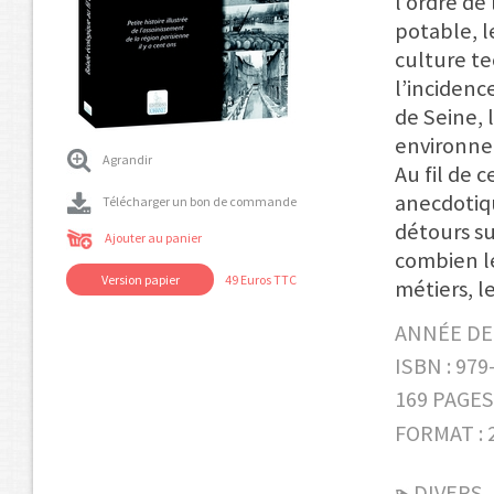
l’ordre de
potable, l
culture te
l’incidenc
de Seine, 
environne
Agrandir
Au fil de 
anecdotiq
Télécharger un bon de commande
détours su
Ajouter au panier
combien le
Version papier
49 Euros TTC
métiers, le
ANNÉE DE 
ISBN : 979
169 PAGES
FORMAT : 2
DIVERS