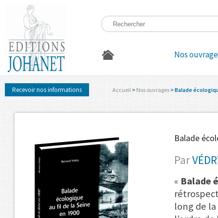
Nos ouvrage
Recevoir nos informations
Accueil
>
Nos ouvrages
> Balade écologique
Balade écolo
Par
VÉDR
«
Balade é
rétrospect
long de la