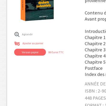
proviennen
Contenu d
Avant pro
Introduct
Agrandir
Chapitre 1
Chapitre 2 
Ajouter au panier
Chapitre 3
Version papier
86 Euros TTC
Chapitre 4
Chapitre 5
Postface
Index des 
ANNÉE DE 
ISBN : 2-9
448 PAGES
FORMAT : 1