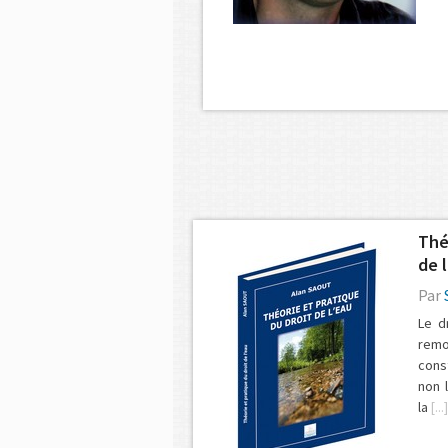
Thé
de 
Par
Le d
remo
cons
non 
la
[...]