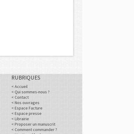
RUBRIQUES
< Accueil
< Qui sommes-nous ?
< Contact
< Nos ouvrages
< Espace Facture
< Espace presse
< Librairie
< Proposer un manuscrit
< Comment commander ?