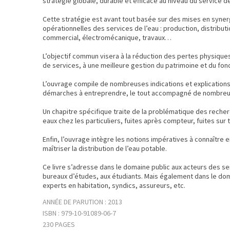
stratégie globale, durable et efficace au niveau du service de
Cette stratégie est avant tout basée sur des mises en syne
opérationnelles des services de l’eau : production, distribut
commercial, électromécanique, travaux…
L’objectif commun visera à la réduction des pertes physiques
de services, à une meilleure gestion du patrimoine et du fo
L’ouvrage compile de nombreuses indications et explications 
démarches à entreprendre, le tout accompagné de nombreuse
Un chapitre spécifique traite de la problématique des rech
eaux chez les particuliers, fuites après compteur, fuites sur 
Enfin, l’ouvrage intègre les notions impératives à connaître 
maîtriser la distribution de l’eau potable.
Ce livre s’adresse dans le domaine public aux acteurs des se
bureaux d’études, aux étudiants. Mais également dans le dom
experts en habitation, syndics, assureurs, etc.
ANNÉE DE PARUTION : 2013
ISBN : 979-10-91089-06-7
230 PAGES