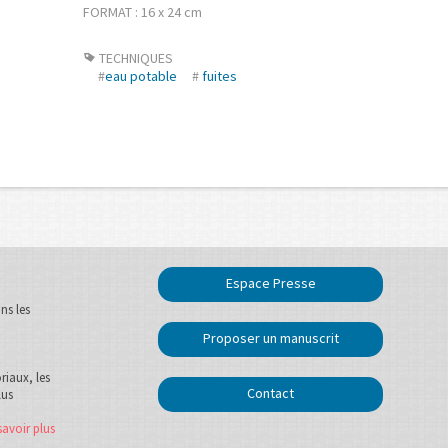
FORMAT : 16 x 24 cm
TECHNIQUES
#
eau potable
#
fuites
Espace Presse
ns les
Proposer un manuscrit
oriaux, les
Contact
lus
savoir plus