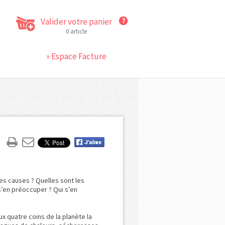
Valider votre panier
0 article
» Espace Facture
 les causes ? Quelles sont les
 s’en préoccuper ? Qui s’en
x quatre coins de la planète la