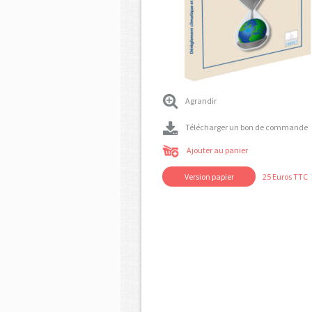
Agrandir
Télécharger un bon de commande
Ajouter au panier
Version papier
25 Euros TTC