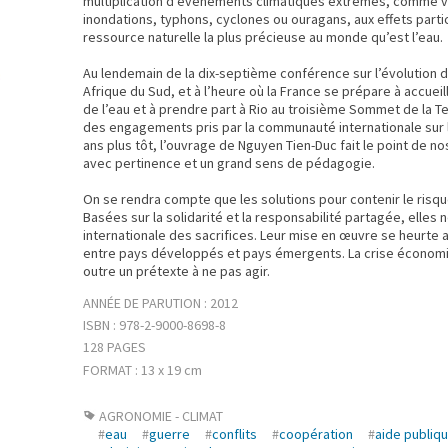
multiplication d’événements climatiques extrêmes, comme 
inondations, typhons, cyclones ou ouragans, aux effets part
ressource naturelle la plus précieuse au monde qu’est l’eau.
Au lendemain de la dix-septième conférence sur l’évolution du
Afrique du Sud, et à l’heure où la France se prépare à accueil
de l’eau et à prendre part à Rio au troisième Sommet de la 
des engagements pris par la communauté internationale sur la
ans plus tôt, l’ouvrage de Nguyen Tien-Duc fait le point de 
avec pertinence et un grand sens de pédagogie.
On se rendra compte que les solutions pour contenir le risqu
Basées sur la solidarité et la responsabilité partagée, elle
internationale des sacrifices. Leur mise en œuvre se heurte 
entre pays développés et pays émergents. La crise économi
outre un prétexte à ne pas agir.
ANNÉE DE PARUTION : 2012
ISBN : 978-2-9000-8698-8
128 PAGES
FORMAT : 13 x 19 cm
AGRONOMIE - CLIMAT
#
eau
#
guerre
#
conflits
#
coopération
#
aide publiq