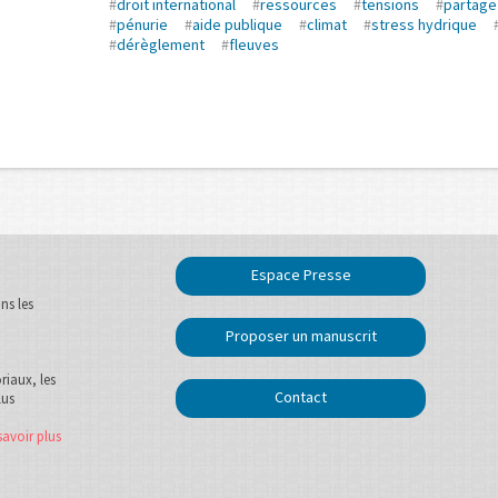
#
droit international
#
ressources
#
tensions
#
partage
#
pénurie
#
aide publique
#
climat
#
stress hydrique
#
dérèglement
#
fleuves
Espace Presse
ns les
Proposer un manuscrit
oriaux, les
Contact
lus
savoir plus